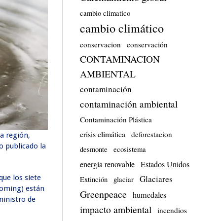
cambio climatico
cambio climático
conservacion
conservación
CONTAMINACION
AMBIENTAL
contaminación
contaminación ambiental
Contaminación Plástica
crisis climática
deforestacion
ta región,
o publicado la
desmonte
ecosistema
energía renovable
Estados Unidos
Glaciares
que los siete
Extinción
glaciar
yoming) están
Greenpeace
humedales
ministro de
impacto ambiental
incendios