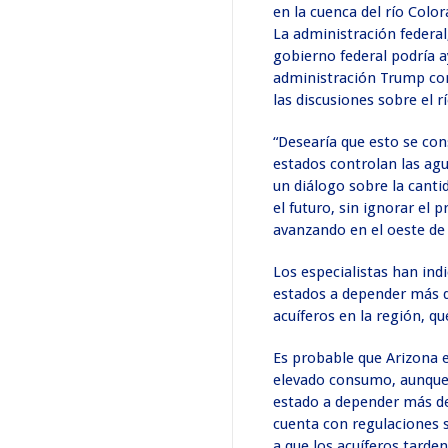
en la cuenca del río Colo
La administración federal
gobierno federal podría a
administración Trump con
las discusiones sobre el r
“Desearía que esto se con
estados controlan las ag
un diálogo sobre la canti
el futuro, sin ignorar e
avanzando en el oeste de 
Los especialistas han ind
estados a depender más de
acuíferos en la región, 
Es probable que Arizona e
elevado consumo, aunque 
estado a depender más de
cuenta con regulaciones 
a que los acuíferos tarde