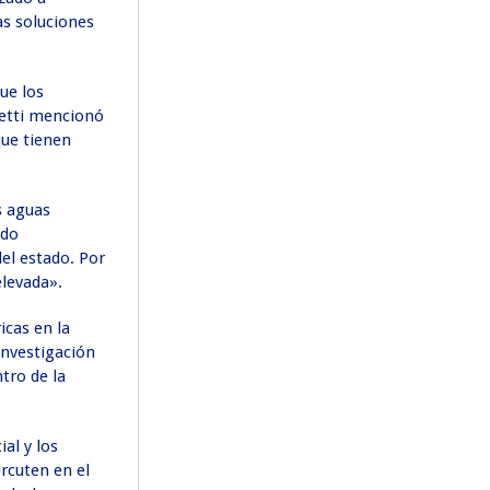
as soluciones
ue los
ietti mencionó
que tienen
s aguas
ndo
el estado. Por
elevada».
icas en la
investigación
tro de la
al y los
rcuten en el