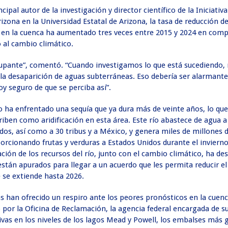
cipal autor de la investigación y director científico de la Iniciativ
izona en la Universidad Estatal de Arizona, la tasa de reducción d
en la cuenca ha aumentado tres veces entre 2015 y 2024 en com
o al cambio climático.
upante”, comentó. “Cuando investigamos lo que está sucediendo
 la desaparición de aguas subterráneas. Eso debería ser alarmante
y seguro de que se perciba así”.
o ha enfrentado una sequía que ya dura más de veinte años, lo qu
criben como aridificación en esta área. Este río abastece de agua 
dos, así como a 30 tribus y a México, y genera miles de millones 
orcionando frutas y verduras a Estados Unidos durante el invierno
ión de los recursos del río, junto con el cambio climático, ha de
 están apurados para llegar a un acuerdo que les permita reducir 
e se extiende hasta 2026.
as han ofrecido un respiro ante los peores pronósticos en la cuen
o por la Oficina de Reclamación, la agencia federal encargada de s
tivas en los niveles de los lagos Mead y Powell, los embalses más 