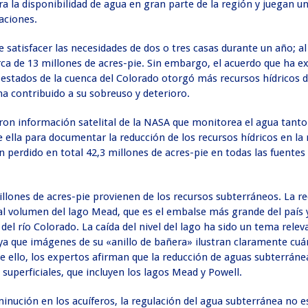
ara la disponibilidad de agua en gran parte de la región y juegan u
aciones.
 satisfacer las necesidades de dos o tres casas durante un año; al 
a de 13 millones de acres-pie. Sin embargo, el acuerdo que ha ex
 estados de la cuenca del Colorado otorgó más recursos hídricos d
 ha contribuido a su sobreuso y deterioro.
aron información satelital de la NASA que monitorea el agua tanto
 ella para documentar la reducción de los recursos hídricos en la 
 perdido en total 42,3 millones de acres-pie en todas las fuentes
illones de acres-pie provienen de los recursos subterráneos. La r
l volumen del lago Mead, que es el embalse más grande del país y
l río Colorado. La caída del nivel del lago ha sido un tema relev
 ya que imágenes de su «anillo de bañera» ilustran claramente cu
e ello, los expertos afirman que la reducción de aguas subterrán
 superficiales, que incluyen los lagos Mead y Powell.
minución en los acuíferos, la regulación del agua subterránea no e