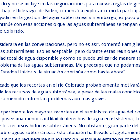
rado y no se incluye en las negociaciones para nuevas reglas de ges
, bajo el liderazgo de Biden, comenzó a explorar cómo la particip
yudar en la gestión del agua subterránea; sin embargo, es poco p
tinúe con esas acciones o que las aguas subterráneas se tengan 
ío Colorado.
siderara en las conversaciones, pero no es así”, comentó Famigliet
uas subterráneas. Eso es aceptable, pero durante estas reuniones
dad total de agua disponible y cómo se puede utilizar de manera s
l problema de las aguas subterráneas. Me preocupa que no podamos
Estados Unidos si la situación continúa como hasta ahora”.
icado que los recortes en el río Colorado probablemente motivará
 los recursos de agua subterránea, a pesar de las malas condicio
que a menudo enfrentan problemas aún más graves.
xperimente los mayores recortes en el suministro de agua del río
posee una menor cantidad de derechos de agua en el sistema, lo q
 los recursos hídricos subterráneos. No obstante, gran parte del
sobre aguas subterráneas. Esta situación ha llevado al agotamien
n siglos en recuperarse sin extracción. Aunque el estado ha come