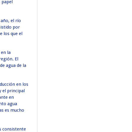
n papel
año, el río
istido por
e los que el
 en la
región. El
 de agua de la
educción en los
 el principal
ante en
ánto agua
eas es mucho
s consistente