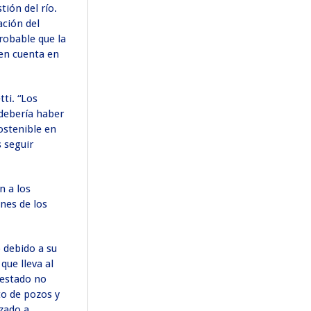
tión del río.
ación del
robable que la
en cuenta en
ti. “Los
 debería haber
ostenible en
 seguir
n a los
nes de los
 debido a su
ue lleva al
 estado no
to de pozos y
nzado a