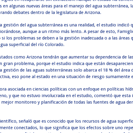
 en algunas nuevas áreas para el manejo del agua subterránea, l
rando debates dentro de la legislatura de Arizona.
a gestión del agua subterránea es una realidad, el estudio indicó q
riorándose, aunque a un ritmo más lento. A pesar de esto, Famigl
o si los problemas se deben a la gestión inadecuada o a las áreas 
gua superficial del río Colorado.
tados como Arizona tendrán que aumentar su dependencia de la
un gran problema, porque el estudio indica que están desaparecie
 gestión de las aguas subterráneas solo abarca el 18 % del área d
ectiva, eso pone al estado en una situación de riesgo sumamente 
ora asociada en ciencias políticas con un enfoque en políticas hídr
no, y que no estuvo involucrada en el estudio, comentó que esta 
n mejor monitoreo y planificación de todas las fuentes de agua den
entífico, señaló que es conocido que los recursos de agua superfici
mente conectados, lo que significa que los efectos sobre uno repe