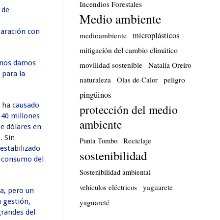
Incendios Forestales
a de
Medio ambiente
e
paración con
microplásticos
medioambiente
mitigación del cambio climático
, nos damos
movilidad sostenible
Natalia Oreiro
 para la
naturaleza
peligro
Olas de Calor
pingüinos
e ha causado
protección del medio
a 40 millones
ambiente
de dólares en
. Sin
Reciclaje
Punta Tombo
sestabilizado
sostenibilidad
el consumo del
Sostenibilidad ambiental
yaguarete
vehículos eléctricos
ca, pero un
u gestión,
yaguareté
grandes del