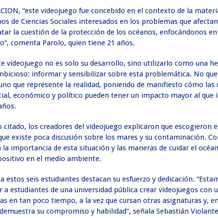
CION, “este videojuego fue concebido en el contexto de la mater
s de Ciencias Sociales interesados en los problemas que afectan
tar la cuestión de la protección de los océanos, enfocándonos en
ivo”, comenta Parolo, quien tiene 21 años.
e videojuego no es solo su desarrollo, sino utilizarlo como una h
bicioso: informar y sensibilizar sobre esta problemática. No qu
 uno que represente la realidad, poniendo de manifiesto cómo las 
ocial, económico y político pueden tener un impacto mayor al que
años.
o citado, los creadores del videojuego explicaron que escogieron 
ue existe poca discusión sobre los mares y su contaminación. Co
 la importancia de esta situación y las maneras de cuidar el océa
ositivo en el medio ambiente.
 estos seis estudiantes destacan su esfuerzo y dedicación. “Esta
r a estudiantes de una universidad pública crear videojuegos con 
as en tan poco tiempo, a la vez que cursan otras asignaturas y, 
 demuestra su compromiso y habilidad”, señala Sebastián Violante