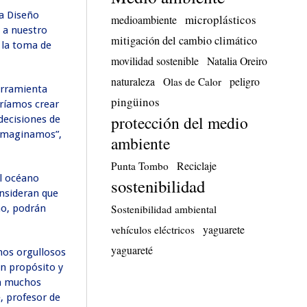
ia Diseño
microplásticos
medioambiente
 a nuestro
mitigación del cambio climático
 la toma de
movilidad sostenible
Natalia Oreiro
naturaleza
peligro
Olas de Calor
erramienta
pingüinos
eríamos crear
protección del medio
decisiones de
 imaginamos”,
ambiente
Reciclaje
Punta Tombo
el océano
sostenibilidad
nsideran que
Sostenibilidad ambiental
no, podrán
yaguarete
vehículos eléctricos
yaguareté
mos orgullosos
un propósito y
en muchos
, profesor de