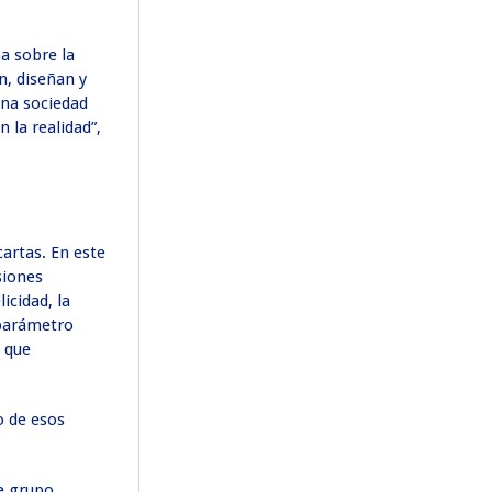
a sobre la
n, diseñan y
una sociedad
 la realidad”,
cartas. En este
siones
icidad, la
 parámetro
s que
o de esos
te grupo