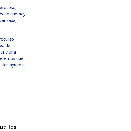
 proceso,
s de que hay
avanzada,
 recurso
rea de
nar y una
Queremos que
, les ayude a
ue los