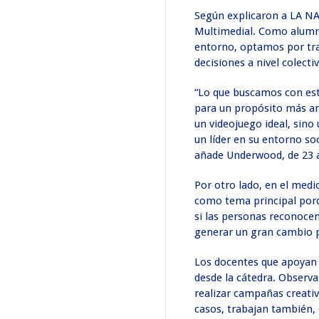
Según explicaron a LA NA
Multimedial. Como alumno
entorno, optamos por tra
decisiones a nivel colect
“Lo que buscamos con est
para un propósito más am
un videojuego ideal, sino
un líder en su entorno s
añade Underwood, de 23 
Por otro lado, en el medi
como tema principal porq
si las personas reconocen
generar un gran cambio p
Los docentes que apoyan a
desde la cátedra. Observa
realizar campañas creativ
casos, trabajan también,