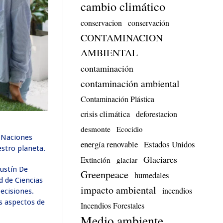
cambio climático
conservacion
conservación
CONTAMINACION
AMBIENTAL
contaminación
contaminación ambiental
Contaminación Plástica
crisis climática
deforestacion
desmonte
Ecocidio
s Naciones
energía renovable
Estados Unidos
estro planeta.
Glaciares
Extinción
glaciar
gustín De
Greenpeace
humedales
d de Ciencias
impacto ambiental
incendios
ecisiones.
s aspectos de
Incendios Forestales
Medio ambiente