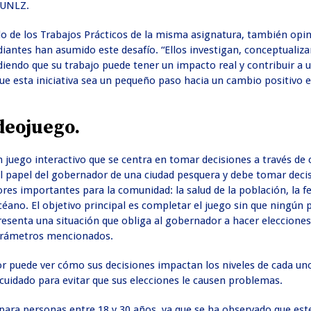
 UNLZ.
o de los Trabajos Prácticos de la misma asignatura, también opin
diantes han asumido este desafío. “Ellos investigan, conceptualiza
diendo que su trabajo puede tener un impacto real y contribuir a 
e esta iniciativa sea un pequeño paso hacia un cambio positivo en
deojuego.
 juego interactivo que se centra en tomar decisiones a través de 
el papel del gobernador de una ciudad pesquera y debe tomar deci
res importantes para la comunidad: la salud de la población, la fel
céano. El objetivo principal es completar el juego sin que ningún
resenta una situación que obliga al gobernador a hacer eleccione
parámetros mencionados.
or puede ver cómo sus decisiones impactan los niveles de cada un
cuidado para evitar que sus elecciones le causen problemas.
 para personas entre 18 y 30 años, ya que se ha observado que es