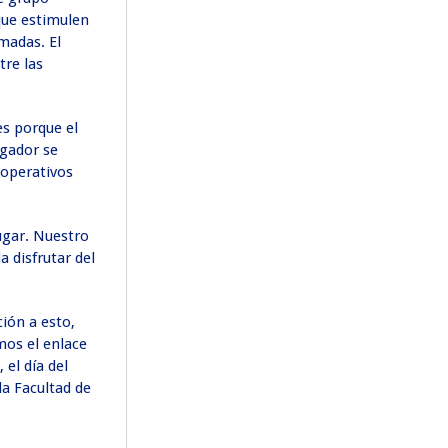
 que estimulen
madas. El
tre las
es porque el
ugador se
 operativos
ugar. Nuestro
 disfrutar del
ción a esto,
mos el enlace
el día del
la Facultad de