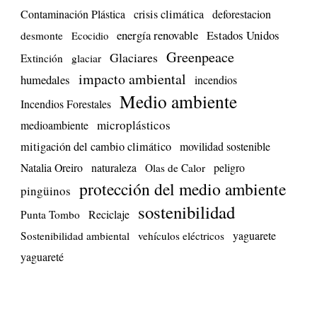
Contaminación Plástica
crisis climática
deforestacion
energía renovable
Estados Unidos
desmonte
Ecocidio
Greenpeace
Glaciares
Extinción
glaciar
impacto ambiental
humedales
incendios
Medio ambiente
Incendios Forestales
microplásticos
medioambiente
mitigación del cambio climático
movilidad sostenible
Natalia Oreiro
naturaleza
peligro
Olas de Calor
protección del medio ambiente
pingüinos
sostenibilidad
Reciclaje
Punta Tombo
yaguarete
Sostenibilidad ambiental
vehículos eléctricos
yaguareté