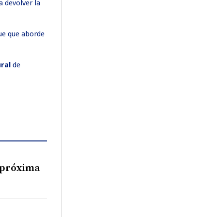
 devolver la
que que aborde
ural
de
u próxima