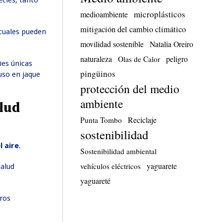
cies, tanto
microplásticos
medioambiente
mitigación del cambio climático
 cuales pueden
movilidad sostenible
Natalia Oreiro
naturaleza
peligro
Olas de Calor
ies únicas
pingüinos
uso en jaque
protección del medio
ambiente
alud
Reciclaje
Punta Tombo
sostenibilidad
l aire
.
Sostenibilidad ambiental
yaguarete
vehículos eléctricos
salud
yaguareté
tros