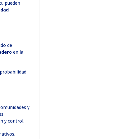
ro, pueden
idad
ido de
nadero
en la
 probabilidad
 comunidades y
es,
n y control.
nativos,