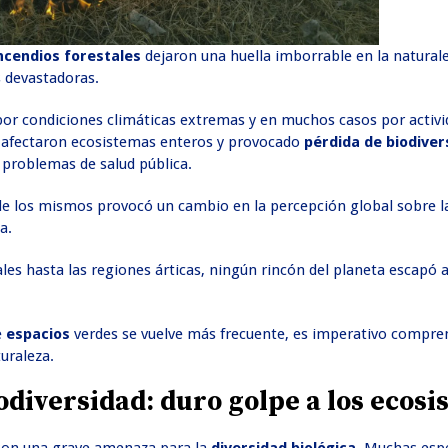
ncendios forestales
dejaron una huella imborrable en la natural
s devastadoras.
​por condiciones climáticas extremas y en muchos casos por activ
 afectaron ecosistemas enteros y provocado
pérdida de biodiver
y problemas de salud pública.
de los mismos provocó un cambio en la percepción global sobre l
a.
es hasta las regiones árticas, ningún rincón del planeta escapó a 
e
espacios
verdes se vuelve más frecuente, es imperativo compre
uraleza.
odiversidad: duro golpe a los ecos