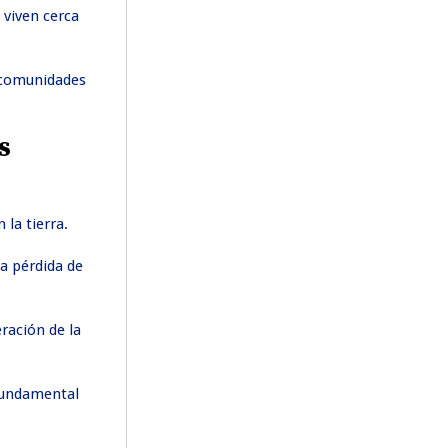
 viven cerca
a comunidades
s
 la tierra.
la pérdida de
ración de la
 fundamental