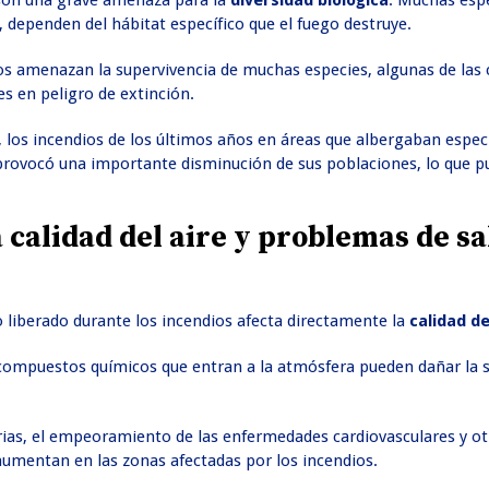
 son una grave amenaza para la
diversidad biológica
. Muchas espe
 dependen del hábitat específico que el fuego destruye.
os amenazan la supervivencia de muchas especies, algunas de las
ies en peligro de extinción.
, los incendios de los últimos años en áreas que albergaban espec
rovocó una importante disminución de sus poblaciones, lo que p
 calidad del aire y problemas de s
 liberado durante los incendios afecta directamente la
calidad de
s compuestos químicos que entran a la atmósfera pueden dañar la 
orias, el empeoramiento de las enfermedades cardiovasculares y o
umentan en las zonas afectadas por los incendios.