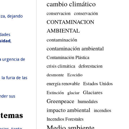
cambio climático
conservacion
conservación
eza, dejando
CONTAMINACION
AMBIENTAL
idades
contaminación
sidad
,
contaminación ambiental
Contaminación Plástica
a urgencia de
crisis climática
deforestacion
desmonte
Ecocidio
la furia de las
energía renovable
Estados Unidos
Glaciares
Extinción
glaciar
nder sus
Greenpeace
humedales
impacto ambiental
incendios
istemas
Incendios Forestales
Medio ambiente