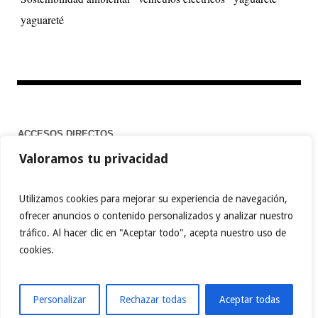
yaguareté
ACCESOS DIRECTOS
Valoramos tu privacidad
Home
Utilizamos cookies para mejorar su experiencia de navegación,
ofrecer anuncios o contenido personalizados y analizar nuestro
tráfico. Al hacer clic en "Aceptar todo", acepta nuestro uso de
FACEBOOK
TWITTER
PINTEREST
cookies.
INSTAGRAM
BEHANCE
MEDIUM
TIKTOK
YOUTUBE
ABOUT.ME
LINKTREE
Personalizar
Rechazar todas
Aceptar todas
ReporteAmbiental © 2023 / Todos los derechos reservados