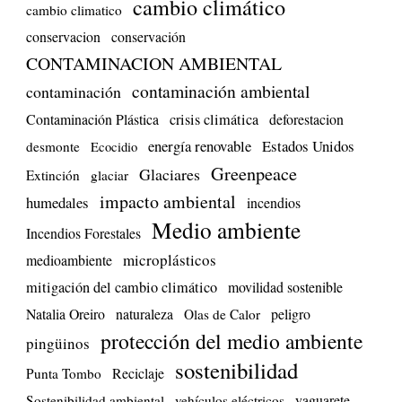
cambio climático
cambio climatico
conservacion
conservación
CONTAMINACION AMBIENTAL
contaminación ambiental
contaminación
Contaminación Plástica
crisis climática
deforestacion
energía renovable
Estados Unidos
desmonte
Ecocidio
Greenpeace
Glaciares
Extinción
glaciar
impacto ambiental
humedales
incendios
Medio ambiente
Incendios Forestales
microplásticos
medioambiente
mitigación del cambio climático
movilidad sostenible
Natalia Oreiro
naturaleza
peligro
Olas de Calor
protección del medio ambiente
pingüinos
sostenibilidad
Reciclaje
Punta Tombo
yaguarete
Sostenibilidad ambiental
vehículos eléctricos