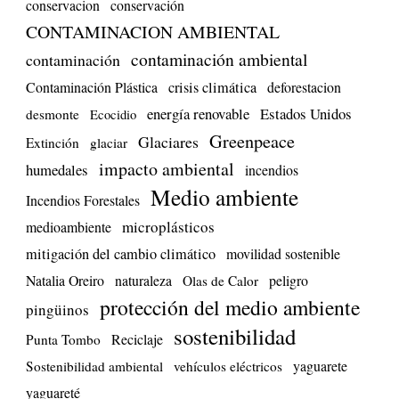
conservacion
conservación
CONTAMINACION AMBIENTAL
contaminación ambiental
contaminación
Contaminación Plástica
crisis climática
deforestacion
energía renovable
Estados Unidos
desmonte
Ecocidio
Greenpeace
Glaciares
Extinción
glaciar
impacto ambiental
humedales
incendios
Medio ambiente
Incendios Forestales
microplásticos
medioambiente
mitigación del cambio climático
movilidad sostenible
Natalia Oreiro
naturaleza
peligro
Olas de Calor
protección del medio ambiente
pingüinos
sostenibilidad
Reciclaje
Punta Tombo
yaguarete
Sostenibilidad ambiental
vehículos eléctricos
yaguareté