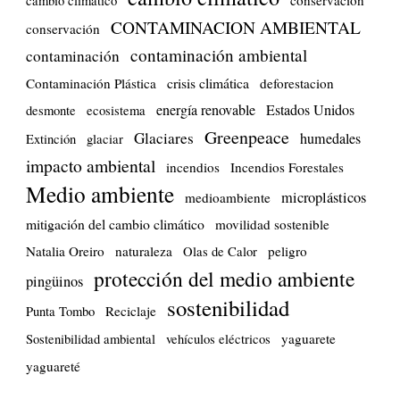
cambio climatico
CONTAMINACION AMBIENTAL
conservación
contaminación ambiental
contaminación
crisis climática
Contaminación Plástica
deforestacion
energía renovable
Estados Unidos
desmonte
ecosistema
Greenpeace
Glaciares
humedales
Extinción
glaciar
impacto ambiental
incendios
Incendios Forestales
Medio ambiente
microplásticos
medioambiente
mitigación del cambio climático
movilidad sostenible
Natalia Oreiro
naturaleza
peligro
Olas de Calor
protección del medio ambiente
pingüinos
sostenibilidad
Reciclaje
Punta Tombo
yaguarete
Sostenibilidad ambiental
vehículos eléctricos
yaguareté