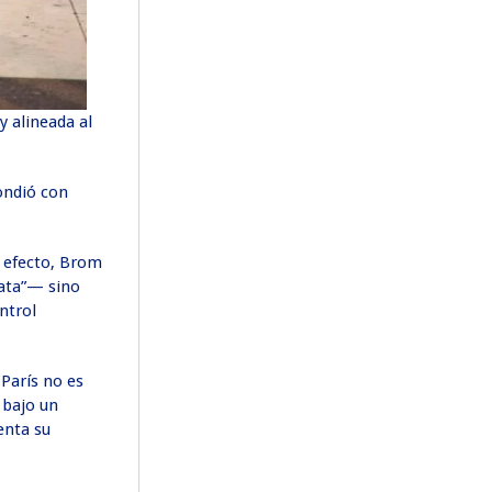
y alineada al
ondió con
n efecto, Brom
lata”— sino
ntrol
 París no es
 bajo un
enta su