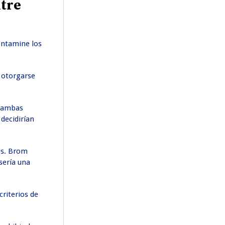
ntre
ontamine los
e otorgarse
r ambas
decidirían
res. Brom
sería una
criterios de