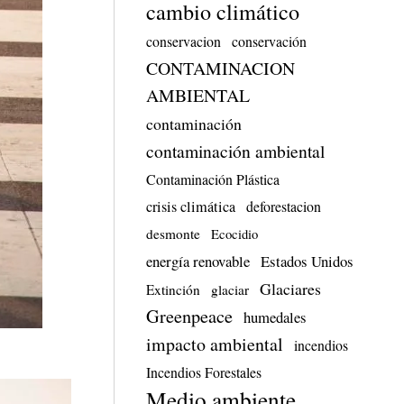
cambio climático
conservacion
conservación
CONTAMINACION
AMBIENTAL
contaminación
contaminación ambiental
Contaminación Plástica
crisis climática
deforestacion
desmonte
Ecocidio
energía renovable
Estados Unidos
Glaciares
Extinción
glaciar
Greenpeace
humedales
impacto ambiental
incendios
Incendios Forestales
Medio ambiente