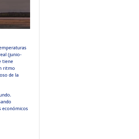
 temperaturas
eal (junio-
e tiene
un ritmo
oso de la
mundo.
usando
os económicos