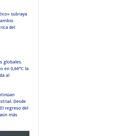
tico» subraya
 cambio
rica del
s globales.
o en 0,66°C la
da al
ntinúan
strial. Desde
El regreso del
a aún más