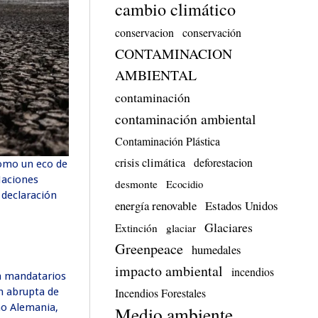
cambio climático
conservacion
conservación
CONTAMINACION
AMBIENTAL
contaminación
contaminación ambiental
Contaminación Plástica
crisis climática
deforestacion
como un eco de
Naciones
desmonte
Ecocidio
 declaración
energía renovable
Estados Unidos
Glaciares
Extinción
glaciar
Greenpeace
humedales
impacto ambiental
incendios
ta mandatarios
Incendios Forestales
ón abrupta de
mo Alemania,
Medio ambiente