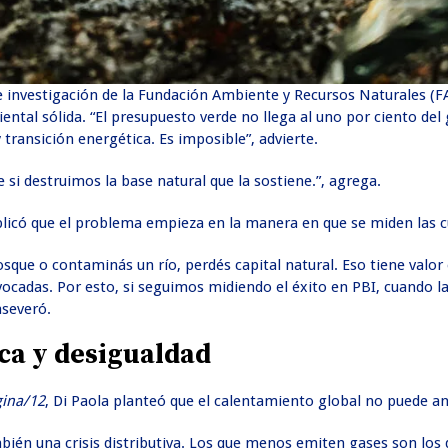
e investigación de la Fundación Ambiente y Recursos Naturales (F
ental sólida. “El presupuesto verde no llega al uno por ciento del
 transición energética. Es imposible”, advierte.
si destruimos la base natural que la sostiene.”, agrega.
plicó que el problema empieza en la manera en que se miden las c
ue o contaminás un río, perdés capital natural. Eso tiene valor e
cadas. Por esto, si seguimos midiendo el éxito en PBI, cuando la
aseveró.
ica y desigualdad
gina/12
, Di Paola planteó que el calentamiento global no puede an
ambién una crisis distributiva. Los que menos emiten gases son lo