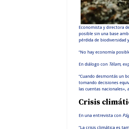
Economista y directora d
posible sin una base ambi
pérdida de biodiversidad y
“No hay economía posible 
En diálogo con
Télam
, ex
“Cuando desmontás un bosq
tomando decisiones equivo
las cuentas nacionales», 
Crisis climát
En una entrevista con
Pá
“La crisis climática es t