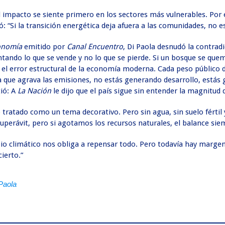
“El impacto se siente primero en los sectores más vulnerables. Por
: “Si la transición energética deja afuera a las comunidades, no e
onomía
emitido por
Canal Encuentro
, Di Paola desnudó la contrad
tando lo que se vende y no lo que se pierde. Si un bosque se quem
s el error estructural de la economía moderna. Cada peso público 
ra que agrava las emisiones, no estás generando desarrollo, estás
tió: A
La Nación
le dijo que el país sigue sin entender la magnitud d
 tratado como un tema decorativo. Pero sin agua, sin suelo fértil 
uperávit, pero si agotamos los recursos naturales, el balance siem
bio climático nos obliga a repensar todo. Pero todavía hay marg
ierto.”
Paola