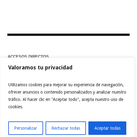
ACCESOS DIRECTOS
Valoramos tu privacidad
Home
Utilizamos cookies para mejorar su experiencia de navegación,
ofrecer anuncios o contenido personalizados y analizar nuestro
tráfico. Al hacer clic en "Aceptar todo", acepta nuestro uso de
FACEBOOK
TWITTER
PINTEREST
cookies.
INSTAGRAM
BEHANCE
MEDIUM
TIKTOK
YOUTUBE
ABOUT.ME
LINKTREE
Personalizar
Rechazar todas
Aceptar todas
ReporteAmbiental © 2023 / Todos los derechos reservados