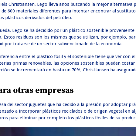
els Christiansen, Lego lleva años buscando la mejor alternativa p
e 600 materiales diferentes para intentar encontrar al sustitut
los plásticos derivados del petróleo.
ueda, Lego se ha decidido por un plástico sostenible proveniente
ia. Estos residuos son los mismos que se utilizan, por ejemplo, pa
ad por tratarse de un sector subvencionado de la economía.
ferencia entre el plástico fósil y el sostenible tiene que ver con
erias primas renovables, las opciones sostenibles pueden costar
cción se incrementará en hasta un 70%, Christiansen ha asegurad
ara otras empresas
esa del sector juguetes que ha cedido a la presión por adoptar p
zado a incorporar plásticos reciclados o de origen vegetal en a
aros para eliminar por completo los plásticos fósiles de su produc