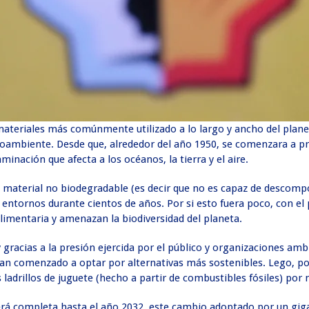
 materiales más comúnmente utilizado a lo largo y ancho del plan
dioambiente. Desde que, alrededor del año 1950, se comenzara a pr
inación que afecta a los océanos, la tierra y el aire.
un material no biodegradable (es decir que no es capaz de descom
os entornos durante cientos de años. Por si esto fuera poco, con 
 alimentaria y amenazan la biodiversidad del planeta.
y gracias a la presión ejercida por el público y organizaciones 
han comenzado a optar por alternativas más sostenibles. Lego, po
s ladrillos de juguete (hecho a partir de combustibles fósiles) por
será completa hasta el año 2032, este cambio adoptado por un giga