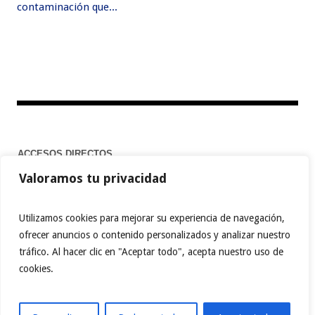
contaminación que...
ACCESOS DIRECTOS
Valoramos tu privacidad
Home
Utilizamos cookies para mejorar su experiencia de navegación,
ofrecer anuncios o contenido personalizados y analizar nuestro
tráfico. Al hacer clic en "Aceptar todo", acepta nuestro uso de
FACEBOOK
TWITTER
PINTEREST
cookies.
INSTAGRAM
BEHANCE
MEDIUM
TIKTOK
YOUTUBE
ABOUT.ME
LINKTREE