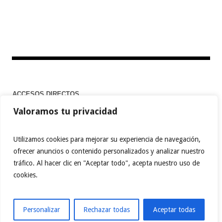
ACCESOS DIRECTOS
Valoramos tu privacidad
Home
Utilizamos cookies para mejorar su experiencia de navegación,
ofrecer anuncios o contenido personalizados y analizar nuestro
tráfico. Al hacer clic en "Aceptar todo", acepta nuestro uso de
FACEBOOK
TWITTER
PINTEREST
cookies.
INSTAGRAM
BEHANCE
MEDIUM
TIKTOK
YOUTUBE
ABOUT.ME
LINKTREE
Personalizar
Rechazar todas
Aceptar todas
ReporteAmbiental © 2023 / Todos los derechos reservados