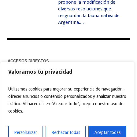
propone la modificación de
diversas resoluciones que
resguardan la fauna nativa de
Argentina....
ACCESOS DIRECTOS
Valoramos tu privacidad
Home
Utilizamos cookies para mejorar su experiencia de navegación,
ofrecer anuncios o contenido personalizados y analizar nuestro
tráfico. Al hacer clic en "Aceptar todo", acepta nuestro uso de
FACEBOOK
TWITTER
PINTEREST
cookies.
INSTAGRAM
BEHANCE
MEDIUM
TIKTOK
YOUTUBE
ABOUT.ME
LINKTREE
Personalizar
Rechazar todas
Aceptar todas