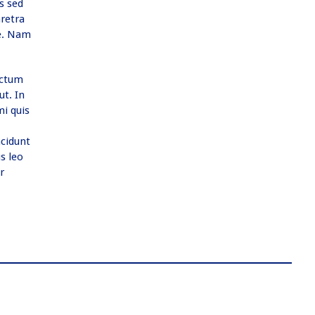
s sed
aretra
te. Nam
ictum
ut. In
mi quis
s
ncidunt
s leo
r