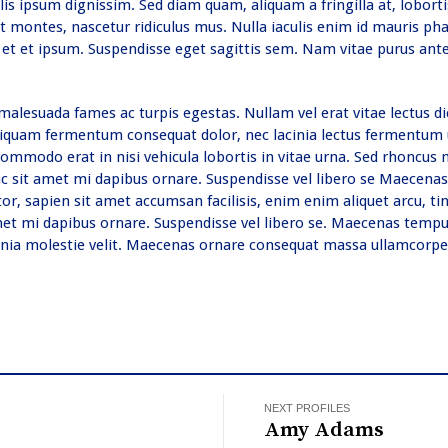
is ipsum dignissim. Sed diam quam, aliquam a fringilla at, loborti
t montes, nascetur ridiculus mus. Nulla iaculis enim id mauris ph
 et et ipsum. Suspendisse eget sagittis sem. Nam vitae purus an
 malesuada fames ac turpis egestas. Nullam vel erat vitae lectus d
. Aliquam fermentum consequat dolor, nec lacinia lectus fermentum 
s commodo erat in nisi vehicula lobortis in vitae urna. Sed rhoncus 
unc sit amet mi dapibus ornare. Suspendisse vel libero se Maecena
, sapien sit amet accumsan facilisis, enim enim aliquet arcu, ti
 amet mi dapibus ornare. Suspendisse vel libero se. Maecenas tempu
, lacinia molestie velit. Maecenas ornare consequat massa ullamcorpe
NEXT PROFILES
Amy Adams